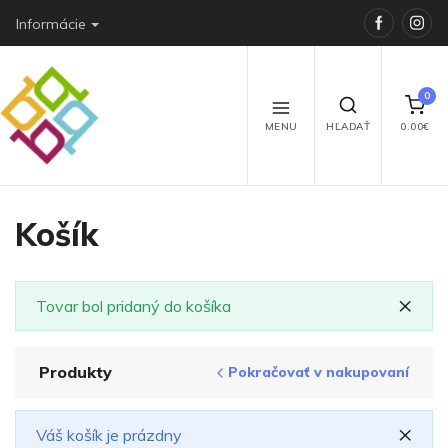
Faceboo
Ins
Informácie
0
MENU
HĽADAŤ
0.00€
Košík
×
Tovar bol pridaný do košíka
Produkty
Pokračovať v nakupovaní
×
Váš košík je prázdny