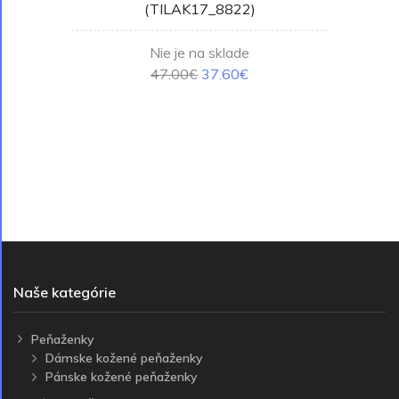
(TILAK17_8822)
Nie je na sklade
47.00€
37.60€
Naše kategórie
Peňaženky
Dámske kožené peňaženky
Pánske kožené peňaženky