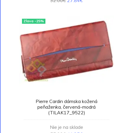
32.00€
27.84€
Zľava -25%
Pierre Cardin dámska kožená
peňaženka, červená-modrá
(TILAK17_9522)
Nie je na sklade