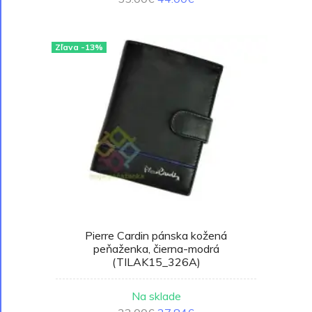
Zľava -13%
Pierre Cardin pánska kožená
peňaženka, čierna-modrá
(TILAK15_326A)
Na sklade