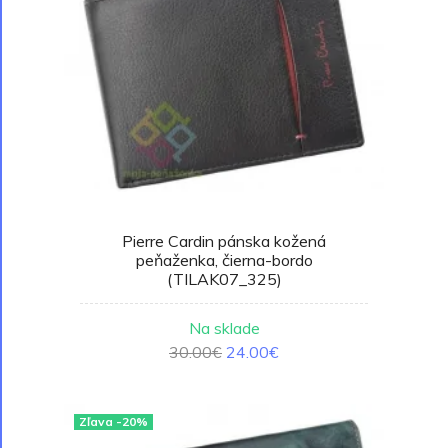
Pierre Cardin pánska kožená
peňaženka, čierna-bordo
(TILAK07_325)
Na sklade
30.00€
24.00€
Zľava -20%