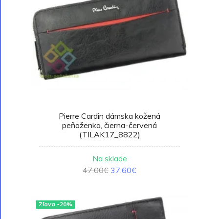
Pierre Cardin dámska kožená
peňaženka, čierna-červená
(TILAK17_8822)
Na sklade
47.00€
37.60€
Zľava -20%