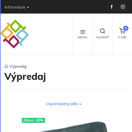
Faceboo
Ins
Informácie
0
MENU
HĽADAŤ
0.00€
Výpredaj
Výpredaj
Usporiadať podľa
Zľava -20%