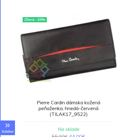
Zľava -20%
Pierre Cardin dámska kožená
peňaženka, hnedá-červená
(TILAK17_9522)
Na sklade
Sidebar
55.00€
44.00€