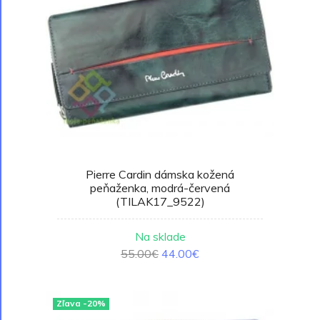
Pierre Cardin dámska kožená
peňaženka, modrá-červená
(TILAK17_9522)
Na sklade
55.00€
44.00€
Zľava -20%