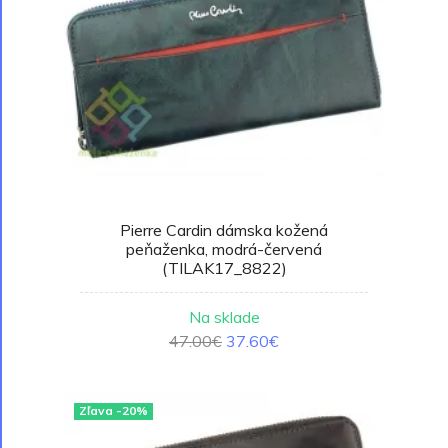
Pierre Cardin dámska kožená
peňaženka, modrá-červená
(TILAK17_8822)
Na sklade
47.00€
37.60€
Zľava -20%