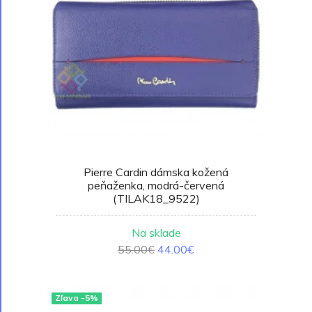
Pierre Cardin dámska kožená
peňaženka, modrá-červená
(TILAK18_9522)
Na sklade
55.00€
44.00€
Zľava -5%