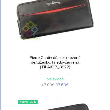
Pierre Cardin dámska kožená
peňaženka, hnedá-červená
(TILAK17_8822)
Na sklade
47.00€
37.60€
Zľava -20%