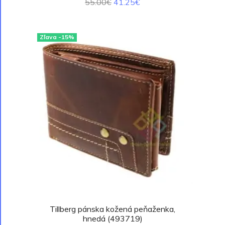
55.00€
41.25€
Zľava -15%
Tillberg pánska kožená peňaženka,
hnedá (493719)