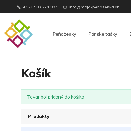
+421 903 274 997
info@moja-penazenka.sk
Peňaženky
Pánske tašky
Košík
Tovar bol pridaný do košíka
Produkty