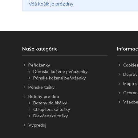
Váš košík je prázdny
Naše kategórie
Informác
Peňaženky
Cookie
Dámske kožené peňaženky
Doprav
Pánske kožené peňaženky
Mapa s
Pánske tašky
Ochran
Batohy pre deti
Všeobe
Batohy do škôlky
Chlapčenské tašky
Dievčenské tašky
Výpredaj