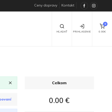
Ceny dopravy
Kontakt
Facebook
Instagra
0
HĽADAŤ
PRIHLASENIE
0.00€
×
Celkom
0.00 €
povaní