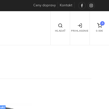
Ceny dopravy
Kontakt
Facebook
Instagra
0
HĽADAŤ
PRIHLASENIE
0.00€
ukt