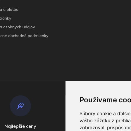
s
a a platba
tránky
a osobných údajov
cné obchodné podmienky
Používame coo
Súbory cookie a ďalšie
vášho zážitku z prehli
Najlepšie ceny
Odosielame
zobrazovali prispôsobe