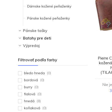
Dámske kožené peňaženky
Pánske kožené peňaženky
Pánske tašky
Batohy pre deti
Výpredaj
Pierre 
Filtrovať podľa farby
kožená
(TILA
bledo hneda
(0)
bordová
(0)
Nie j
burry
(0)
3
fialová
(0)
hnedá
(8)
koňaková
(0)