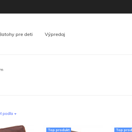
Batohy pre deti
Výpredaj
ím
ť podľa
Top produkt
Top prod