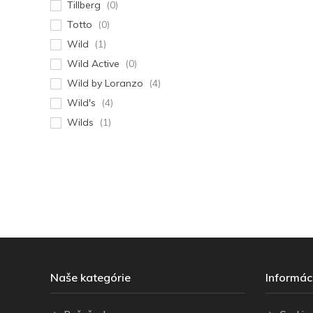
Tillberg
(0)
Totto
(0)
Wild
(1)
Wild Active
(0)
Wild by Loranzo
(4)
Wild's
(4)
Wilds
(1)
Naše kategórie
Informác