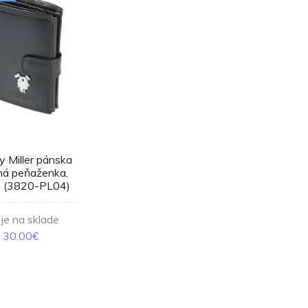
y Miller pánska
ná peňaženka,
a (3820-PL04)
 je na sklade
30.00€