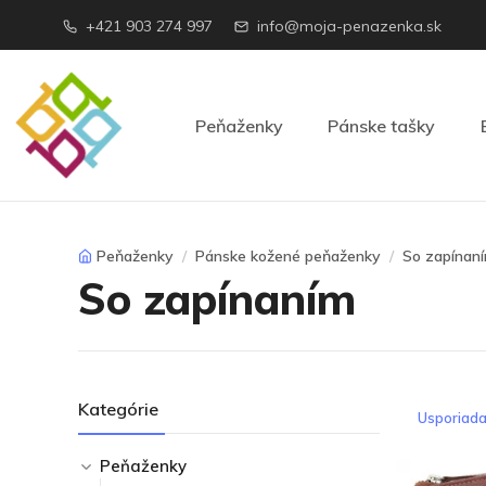
+421 903 274 997
info@moja-penazenka.sk
Peňaženky
Pánske tašky
Peňaženky
Pánske kožené peňaženky
So zapínan
So zapínaním
Kategórie
Usporiada
Peňaženky