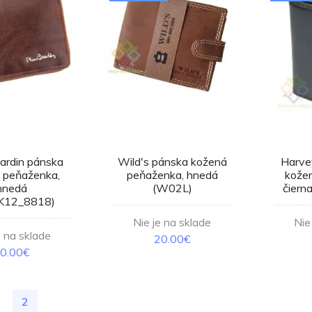
Cardin pánska
Wild's pánska kožená
Harve
 peňaženka,
peňaženka, hnedá
kože
hnedá
(W02L)
čiern
K12_8818)
Nie je na sklade
Nie
e na sklade
20.00€
0.00€
1
2