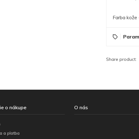
Farba kože 
Param
Share product:
ie o nákupe
O nás
s
a a platba