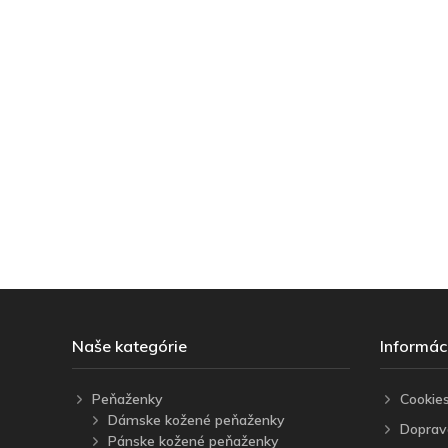
Naše kategórie
Informác
Peňaženky
Cookie
Dámske kožené peňaženky
Doprav
Pánske kožené peňaženky