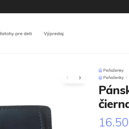
Batohy pre deti
Výpredaj
Peňaženky
Peňaženky
Páns
čiern
16.5