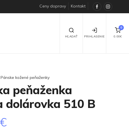
Ceny dopravy
Kontakt
Facebook
Instagra
0
HĽADAŤ
PRIHLASENIE
0.00€
Pánske kožené peňaženky
ka peňaženka
a dolárovka 510 B
0€