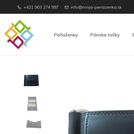
+421 903 274 997
info@moja-penazenka.sk
Peňaženky
Pánske tašky