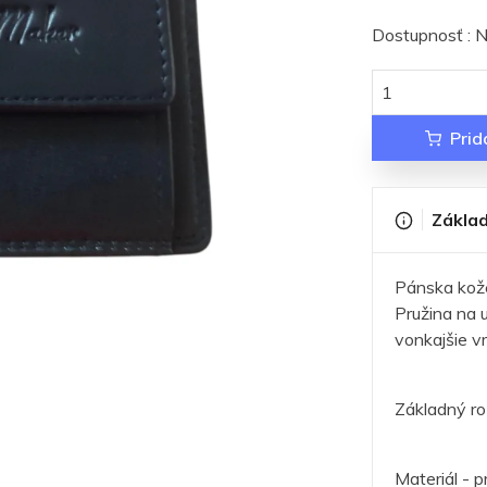
Dostupnosť : N
Prid
Základ
Pánska kož
Pružina na u
vonkajšie v
Základný r
Materiál - 