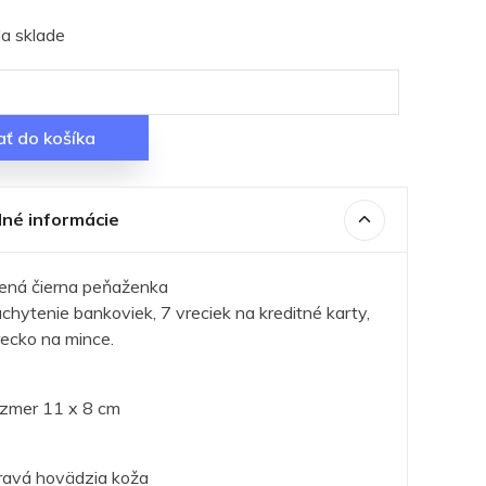
a sklade
ať do košíka
né informácie
ená čierna peňaženka
chytenie bankoviek, 7 vreciek na kreditné karty,
recko na mince.
ozmer 11 x 8 cm
pravá hovädzia koža