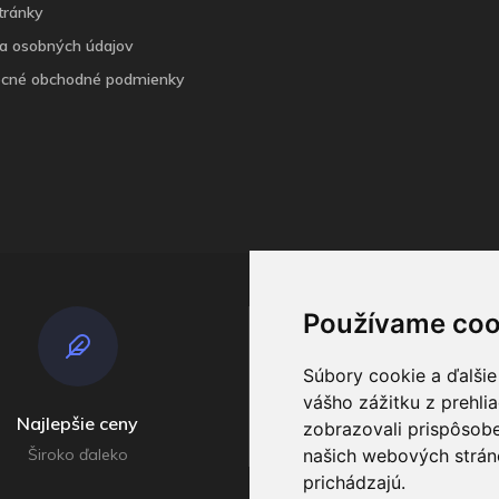
tránky
a osobných údajov
cné obchodné podmienky
Používame coo
Súbory cookie a ďalšie
vášho zážitku z prehli
Najlepšie ceny
Odosielame
zobrazovali prispôsobe
Široko ďaleko
našich webových stráno
V príebehu do 4 dní
prichádzajú.