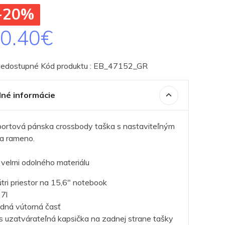
 -20%
0.40€
Nedostupné Kód produktu : EB_47152_GR
né informácie
portová pánska crossbody taška s nastaviteľným
a rameno.
velmi odolného materiálu
tri priestor na 15,6" notebook
7l
dná vútorná časť
s uzatvárateľná kapsička na zadnej strane tašky