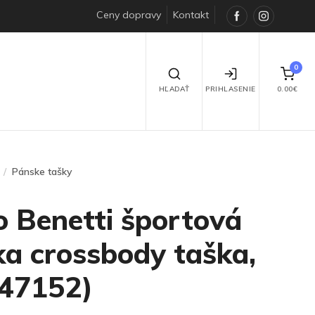
Ceny dopravy
Kontakt
Facebook
Instagra
0
HĽADAŤ
PRIHLASENIE
0.00€
Pánske tašky
o Benetti športová
a crossbody taška,
(47152)