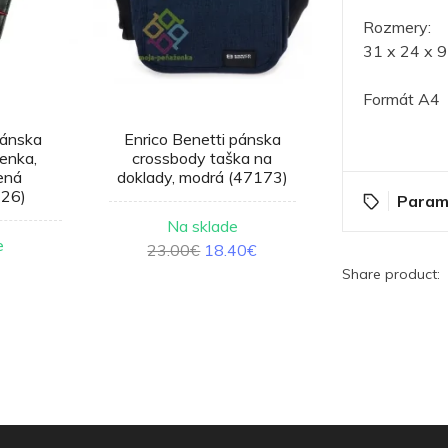
Rozmery:
31 x 24 x 
Formát A4 
pánska
Enrico Benetti pánska
Jennifer Jon
enka,
crossbody taška na
kožená peňaže
ená
doklady, modrá (47173)
(5261
26)
Param
Na sklade
Na sk
e
23.00€
18.40€
25.0
Share product: