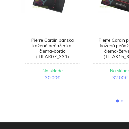
mska
Pierre Cardin pánska
Pierre Cardin 
 modrá
kožená peňaženka,
kožená peňaž
čierna-bordo
čierna-červ
(TILAK07_331)
(TILAK15_3
e
Na sklade
Na sklad
30.00€
32.00€