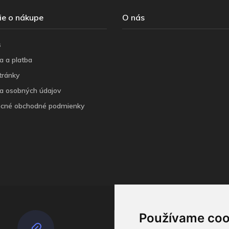
ie o nákupe
O nás
s
a a platba
tránky
a osobných údajov
cné obchodné podmienky
Používame coo