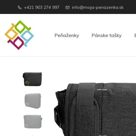
+421 903 274 997
info@moja-penazenka.sk
Peňaženky
Pánske tašky