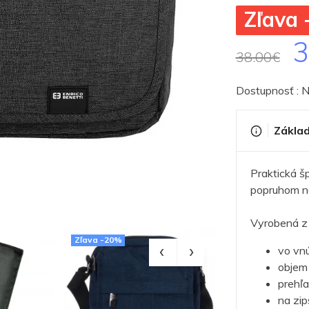
Zľava
3
38.00€
Dostupnosť : 
Základ
Praktická š
popruhom n
Vyrobená z 
Zľava -20%
vo vnú
objem 
prehľa
na zip