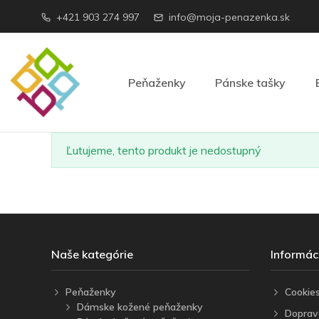
+421 903 274 997
info@moja-penazenka.sk
Peňaženky
Pánske tašky
Ľutujeme, tento produkt je nedostupný
Naše kategórie
Informác
Peňaženky
Cookie
Dámske kožené peňaženky
Doprav