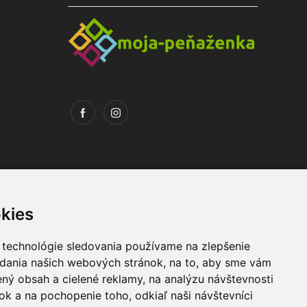
kies
 technológie sledovania používame na zlepšenie
adania našich webových stránok, na to, aby sme vám
Máte otázky ?
ný obsah a cielené reklamy, na analýzu návštevnosti
+421 903 274 997
k a na pochopenie toho, odkiaľ naši návštevníci