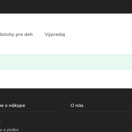
Batohy pre deti
Výpredaj
ie o nákupe
O nás
s
a a platba