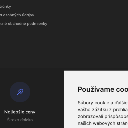
tránky
a osobných údajov
cné obchodné podmienky
Používame coo
Súbory cookie a ďalšie
vášho zážitku z prehli
Najlepšie ceny
Odosielame
zobrazovali prispôsobe
Široko ďaleko
V príebehu do 4 dní
našich webových stráno