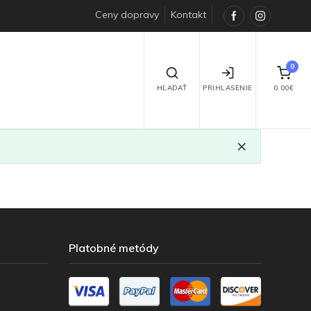
Ceny dopravy
Kontakt
Facebook
Instagra
0
HĽADAŤ
PRIHLASENIE
0.00€
×
Platobné metódy