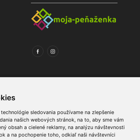
kies
 technológie sledovania používame na zlepšenie
adania našich webových stránok, na to, aby sme vám
Máte otázky ?
ný obsah a cielené reklamy, na analýzu návštevnosti
+421 903 274 997
k a na pochopenie toho, odkiaľ naši návštevníci