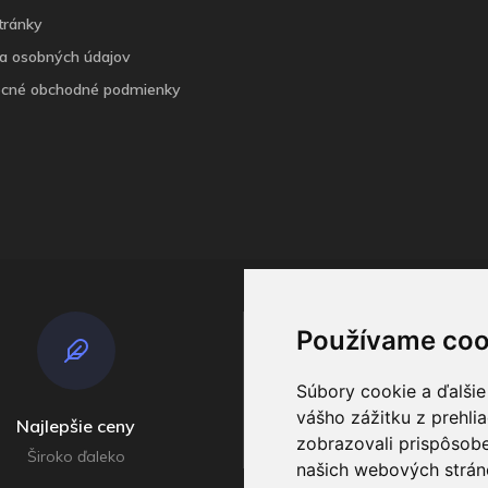
tránky
a osobných údajov
cné obchodné podmienky
Používame coo
Súbory cookie a ďalšie
vášho zážitku z prehli
Najlepšie ceny
Odosielame
zobrazovali prispôsobe
Široko ďaleko
V príebehu do 4 dní
našich webových stráno