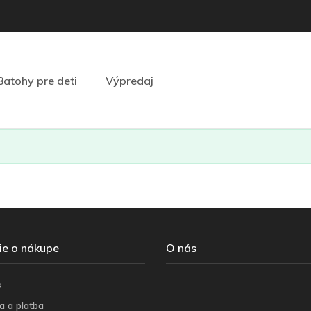
Batohy pre deti
Výpredaj
ie o nákupe
O nás
s
a a platba