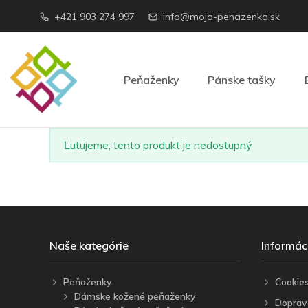
+421 903 274 997
info@moja-penazenka.sk
Peňaženky
Pánske tašky
Ľutujeme, tento produkt je nedostupný
Naše kategórie
Informác
Peňaženky
Cookie
Dámske kožené peňaženky
Doprav