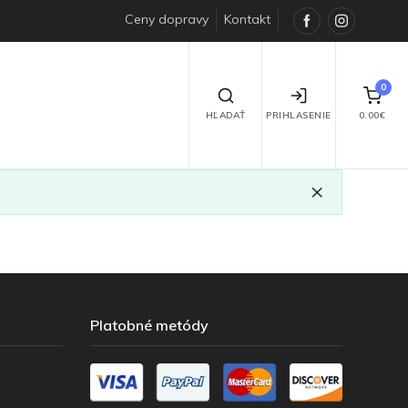
Ceny dopravy
Kontakt
Facebook
Instagra
0
HĽADAŤ
PRIHLASENIE
0.00€
×
Platobné metódy