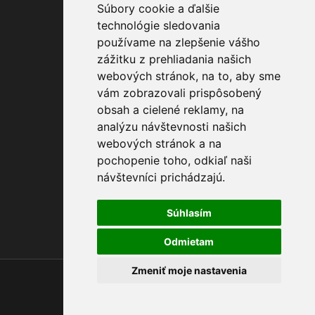
Súbory cookie a ďalšie
technológie sledovania
používame na zlepšenie vášho
zážitku z prehliadania našich
Odosielame
webových stránok, na to, aby sme
V príebehu do 4 dní
vám zobrazovali prispôsobený
obsah a cielené reklamy, na
analýzu návštevnosti našich
webových stránok a na
pochopenie toho, odkiaľ naši
návštevníci prichádzajú.
Máte otázky ?
Súhlasím
+421 903 274 997
Odmietam
Zmeniť moje nastavenia
Created by
dudik.net
Čas generovania 0.096421003341675 sekúnd!
Dotazov do MySQL : 128