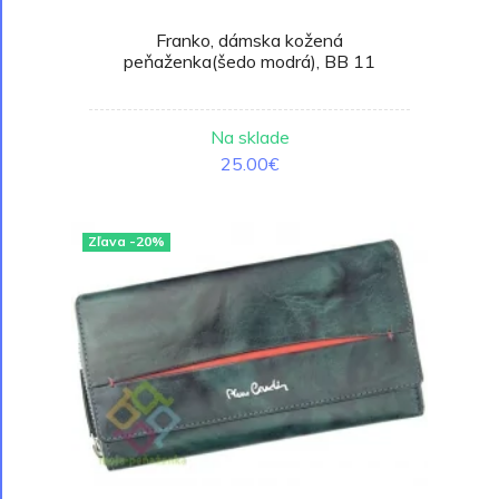
Franko, dámska kožená
peňaženka(šedo modrá), BB 11
Na sklade
25.00€
Zľava -20%