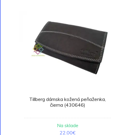
Tillberg dámska kožená peňaženka,
čierna (430646)
Na sklade
22.00€