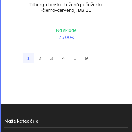
Tillberg, dámska kožená peňaženka
(čierno-červena), BB 11
Na sklade
25.00€
1
2
3
4
..
9
Naše kategórie