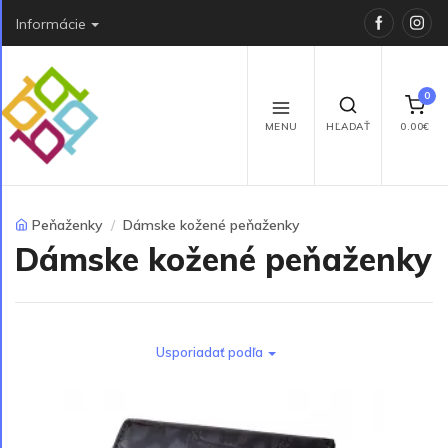
Faceboo
Ins
Informácie
0
MENU
HĽADAŤ
0.00€
Peňaženky
Dámske kožené peňaženky
Dámske kožené peňaženky
Usporiadať podľa