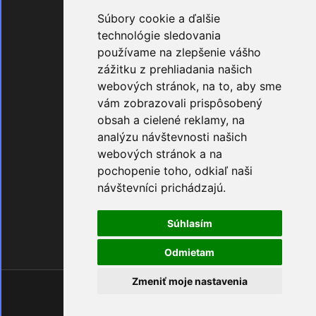
Súbory cookie a ďalšie
technológie sledovania
používame na zlepšenie vášho
zážitku z prehliadania našich
Odosielame
webových stránok, na to, aby sme
V príebehu do 4 dní
vám zobrazovali prispôsobený
obsah a cielené reklamy, na
analýzu návštevnosti našich
webových stránok a na
pochopenie toho, odkiaľ naši
návštevníci prichádzajú.
Máte otázky ?
Súhlasím
+421 903 274 997
Odmietam
Zmeniť moje nastavenia
Created by
dudik.net
Čas generovania 0.41808605194092 sekúnd!
Dotazov do MySQL : 352