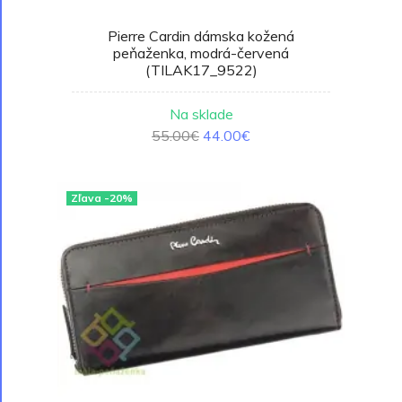
Pierre Cardin dámska kožená
peňaženka, modrá-červená
(TILAK17_9522)
Na sklade
55.00€
44.00€
Zľava -20%