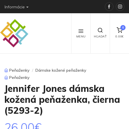
Faceboo
Ins
Informácie
0
MENU
HĽADAŤ
0.00€
Peňaženky
Dámske kožené peňaženky
Peňaženky
Jennifer Jones dámska
kožená peňaženka, čierna
(5293-2)
26.00€