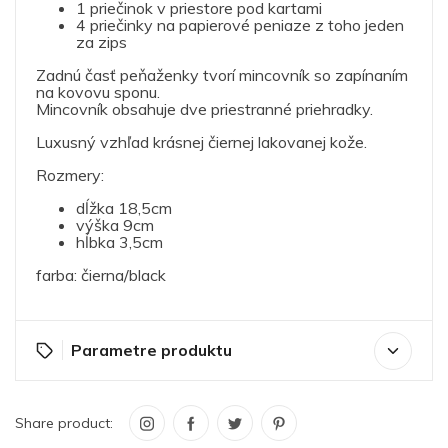
1 priečinok v priestore pod kartami
4 priečinky na papierové peniaze z toho jeden
za zips
Zadnú časť peňaženky tvorí mincovník so zapínaním
na kovovu sponu.
Mincovník obsahuje dve priestranné priehradky.
Luxusný vzhľad krásnej čiernej lakovanej kože.
Rozmery:
dĺžka 18,5cm
výška 9cm
hĺbka 3,5cm
farba: čierna/black
Parametre produktu
Share product: