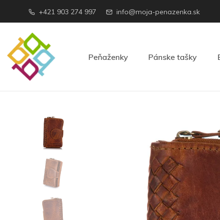
+421 903 274 997
info@moja-penazenka.sk
Peňaženky
Pánske tašky