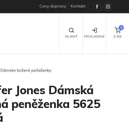
Ceny dopravy
Kontakt
Facebook
Instagra
0
HĽADAŤ
PRIHLASENIE
0.00€
Dámske kožené peňaženky
fer Jones Dámská
ná peněženka 5625
á