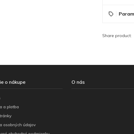
Param
Share product:
ie o nákupe
O nás
s
a a platba
tránky
a osobných údajov
cné obchodné podmienky