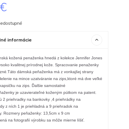
0€
Nedostupné
né informácie
mská kožená penaženka hnedá z kolekce Jennifer Jones
ysoko kvalitnej prírodnej kože. Spracovanie penaženky
cizné.Táto dámská peňaženka má z vonkajšej strany
elenie na mince uzatváranie na zips,ktoré má dve veľké
kapsičku na zips. Ďalšie samostatné
ňaženky je uzavierateľné koženým pútkom na patent.
ú 2 priehradky na bankovky ,4 priehrádky na
y z ních 1 je priehladná a 9 priehradok na
ty. Rozmery peňaženky: 13,5cm x 9 cm
ná na fotografií výrobku sa môže mierne líšiť.