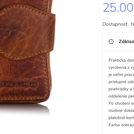
25.0
Dostupnosť : 
Základ
Praktická dá
vyrobená z v
je veľmi pre
prístupné odd
priehrádky a 
oddelenie pe
Po otvotení s
osobné doklad
platobné kar
Farba zobraze