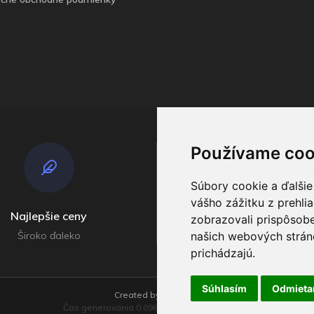
Používame coo
Súbory cookie a ďalšie
vášho zážitku z prehli
Najlepšie ceny
Odosielame
zobrazovali prispôsobe
Široko ďaleko
našich webových stráno
V príebehu do 4 dní
prichádzajú.
Súhlasím
Odmiet
Created by
dudik.net
Čas generovania 0.096601009368896 sekúnd!