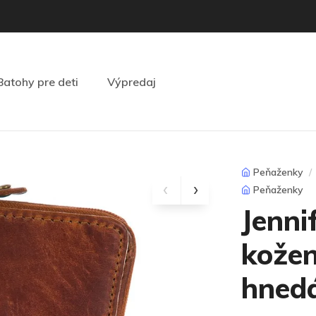
Batohy pre deti
Výpredaj
Peňaženky
Peňaženky
Jenni
kože
hned