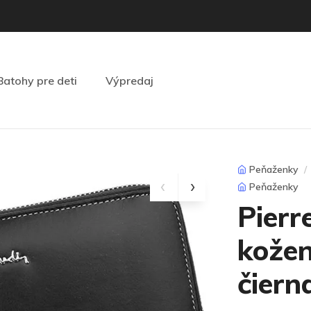
Batohy pre deti
Výpredaj
Peňaženky
Peňaženky
Pierr
kožen
čiern