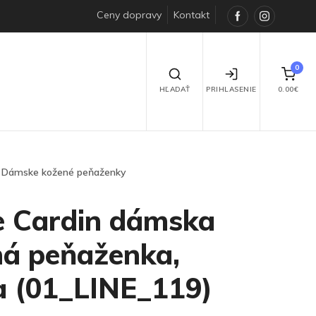
Ceny dopravy
Kontakt
Facebook
Instagra
0
HĽADAŤ
PRIHLASENIE
0.00€
Dámske kožené peňaženky
e Cardin dámska
á peňaženka,
a (01_LINE_119)