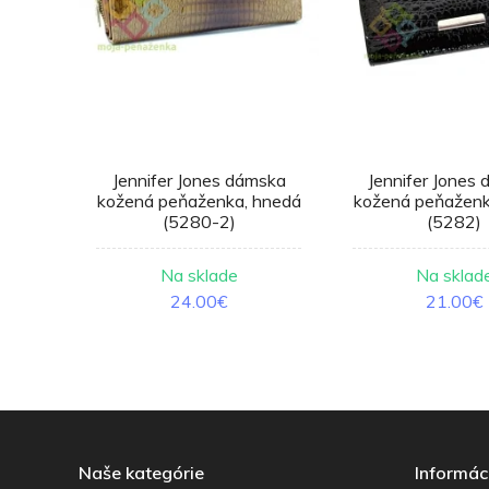
mska
Jennifer Jones dámska
Jennifer Jones
čierna
kožená peňaženka, hnedá
kožená peňaženka
(5280-2)
(5282)
Na sklade
Na sklad
24.00€
21.00€
Naše kategórie
Informác