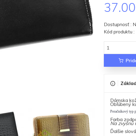
37.0
Dostupnosť : N
Kód produktu
Prid
Základ
Dámska kože
Obľúbený kú
Peračníkový typ 
Farba zodpo
Na zvyšnú v
Ďalšie slov