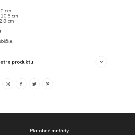
20 cm
 10,5 cm
2,8 cm
a
abičke.
es dámska
Jennifer Jones dámska
nka, čierna
kožená peňaženka, hnedá
2)
(5280-2)
etre produktu
lade
Na sklade
0€
24.00€
Platobné metódy