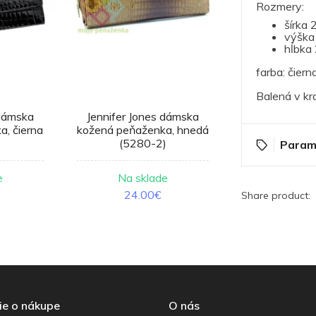
Rozmery:
šírka 
výška
hĺbka 
farba: čiern
Balená v kr
 dámska
Jennifer Jones dámska
Jennifer Jon
, čierna
kožená peňaženka, hnedá
kožená peňaže
(5280-2)
(528
Param
e
Na sklade
Na sk
24.00€
21.0
Share product:
ie o nákupe
O nás