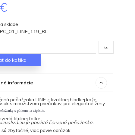
0€
a sklade
 : PC_01_LINE_119_BL
ks
ať do košíka
né informácie
ná peňaženka LINE z kvalitnej hladkej kože.
sok s množstvom priečinkov, pre elegantné ženy.
peňaženky s pútkom na zápästie.
vedá titulnej fotke.
izualizáciu je použitá červená peňaženka.
á sú zbytočné, viac povie obrázok.