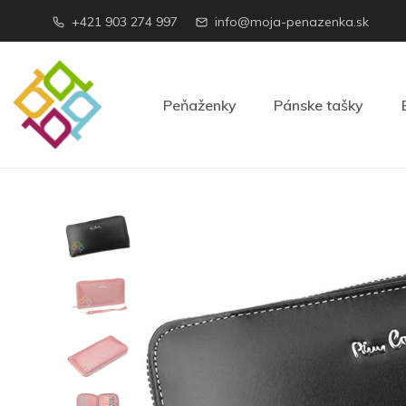
+421 903 274 997
info@moja-penazenka.sk
Peňaženky
Pánske tašky