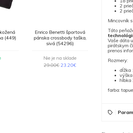
18 pri
2 prie
2 prie
Mincovník s
Táto peňaž
 kožená
Enrico Benetti športová
Jennifer Jon
technológi
na (449)
pánska crossbody taška,
kožená pe
Vaše dáta u
sivá (54296)
červená (
pirátskym čí
prenos infor
e
Nie je na sklade
Na sk
Rozmery:
29.00€
23.20€
25.0
dĺžka
výška
hĺbka
farba: tapu
Param