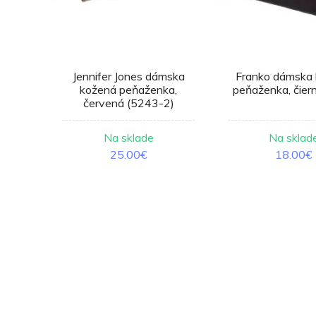
rtová
Jennifer Jones dámska
Franko dámska
aška,
kožená peňaženka,
peňaženka, čier
červená (5243-2)
e
Na sklade
Na sklad
€
25.00€
18.00€