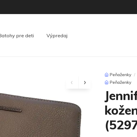
Batohy pre deti
Výpredaj
Peňaženky
Peňaženky
Jenni
kožen
(5297