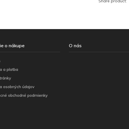
Share product:
ie o nákupe
O nás
s
a a platba
tránky
a osobných údajov
cné obchodné podmienky