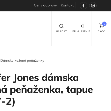
Ceny dopravy
Kontakt
Facebook
Instagra
0
HĽADAŤ
PRIHLASENIE
0.00€
Dámske kožené peňaženky
fer Jones dámska
á peňaženka, tapue
-2)