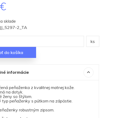
0€
a sklade
: JJ_5297-2_TA
ks
ať do košíka
né informácie
Zľava -20%
ná peňaženka z kvalitnej matnej kože.
mná na dotyk.
é ženy so štýlom.
 typ peňaženky s pútkom na zápästie.
peňaženky robustným zipsom.