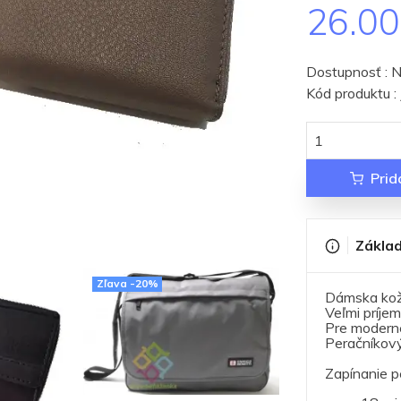
26.0
Dostupnosť : N
Kód produktu 
Prid
Základ
Zľava -20%
Dámska kože
Veľmi príje
Pre modern
Peračníkový
Zapínanie 