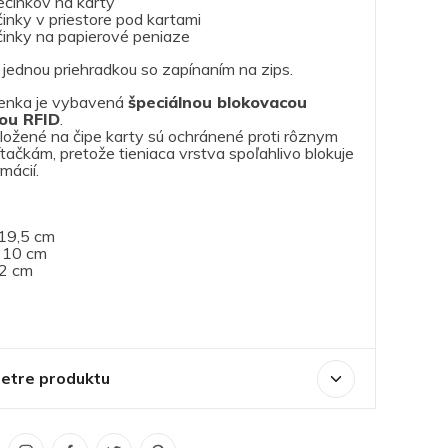
ečinkov na karty
činky v priestore pod kartami
činky na papierové peniaze
 jednou priehradkou so zapínaním na zips.
enka je vybavená
špeciálnou blokovacou
es dámska
Franko dámska kožená
Enrico Ben
ou RFID
.
ňaženka,
peňaženka, čierna (449)
pánska cro
ložené na čipe karty sú ochránené proti rôznym
5243-2)
sivá
tačkám, pretože tieniaca vrstva spoľahlivo blokuje
mácií.
lade
Na sklade
Nie je
0€
18.00€
29.00
 19,5 cm
 10 cm
 2 cm
e
etre produktu