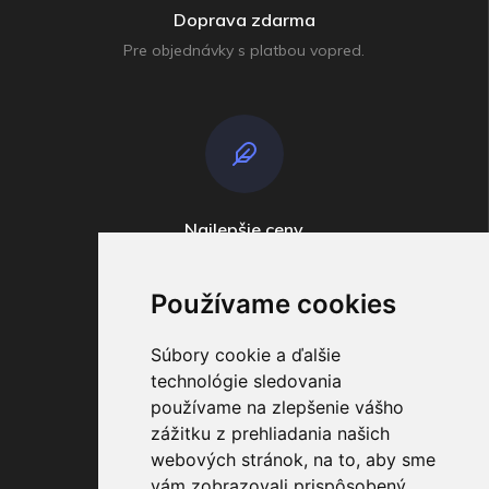
Doprava zdarma
Pre objednávky s platbou vopred.
Najlepšie ceny
Široko ďaleko
Používame cookies
Súbory cookie a ďalšie
technológie sledovania
používame na zlepšenie vášho
zážitku z prehliadania našich
Odosielame
webových stránok, na to, aby sme
V príebehu do 4 dní
vám zobrazovali prispôsobený