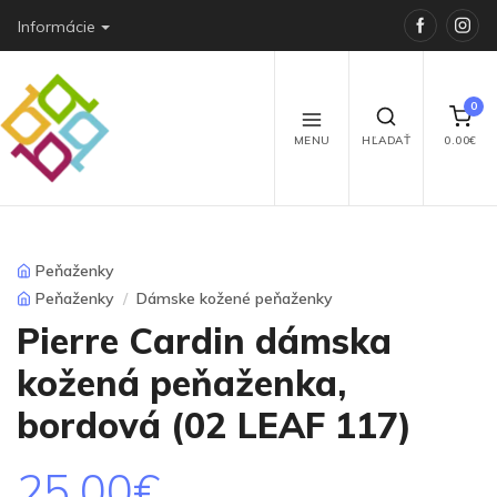
Faceboo
Ins
Informácie
0
MENU
HĽADAŤ
0.00€
Peňaženky
Peňaženky
Dámske kožené peňaženky
Pierre Cardin dámska
kožená peňaženka,
bordová (02 LEAF 117)
25.00€