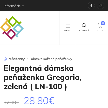
Faceboo
Ins
Informácie
0
MENU
HĽADAŤ
0.00€
Peňaženky
Dámske kožené peňaženky
Elegantná dámska
peňaženka Gregorio,
zelená ( LN-100 )
28.80€
32.00€