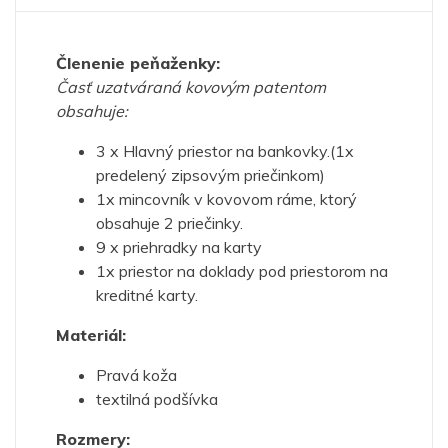
Členenie peňaženky:
Časť uzatváraná kovovým patentom
obsahuje:
3 x Hlavný priestor na bankovky.(1x
predelený zipsovým priečinkom)
1x mincovník v kovovom ráme, ktorý
obsahuje 2 priečinky.
9 x priehradky na karty
1x priestor na doklady pod priestorom na
kreditné karty.
Materiál:
Pravá koža
textilná podšívka
Rozmery: