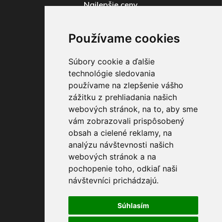
Najlepšie ceny
Široko ďaleko
Používame cookies
Súbory cookie a ďalšie
technológie sledovania
používame na zlepšenie vášho
zážitku z prehliadania našich
Odosielame
webových stránok, na to, aby sme
V príebehu do 4 dní
vám zobrazovali prispôsobený
obsah a cielené reklamy, na
analýzu návštevnosti našich
webových stránok a na
pochopenie toho, odkiaľ naši
návštevníci prichádzajú.
Máte otázky ?
Súhlasím
+421 903 274 997